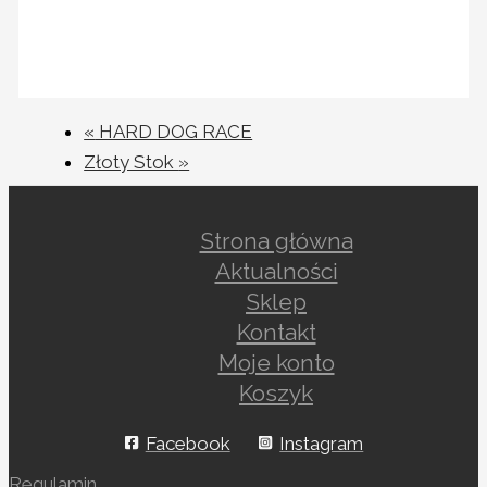
«
HARD DOG RACE
Złoty Stok
»
Strona główna
Aktualności
Sklep
Kontakt
Moje konto
Koszyk
Facebook
Instagram
Regulamin