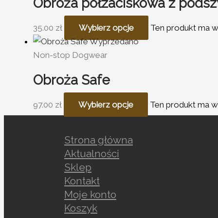
Obroża półzaciskowa z pods
35.00
zł
Wybierz opcje
Ten produkt ma w
Wyprzedano
Non-stop Dogwear
Obroża Safe
97.00
zł
Wybierz opcje
Ten produkt ma wi
Strona główna
Aktualności
Sklep
Kontakt
Moje konto
Koszyk