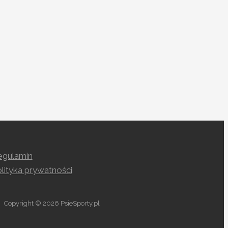
egulamin
lityka prywatności
Copyright © 2026 PsieSporty.pl