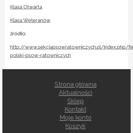
Klasa Otwarta
Klasa Weteranów
źródło:
http://www.sekcjapsowratowniczych.pl/index.php/f
polski-psow-ratowniczych
Strona główna
Aktualności
Sklep
Kontakt
Moje konto
Koszyk