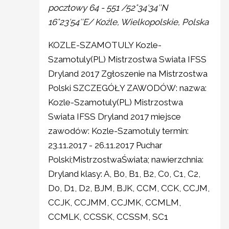
pocztowy 64 - 551 /52°34′34″N
16°23′54″E/
Koźle, Wielkopolskie, Polska
KOZLE-SZAMOTULY Kozle-
Szamotuly(PL) Mistrzostwa Swiata IFSS
Dryland 2017 Zgłoszenie na Mistrzostwa
Polski SZCZEGÓŁY ZAWODÓW: nazwa:
Kozle-Szamotuly(PL) Mistrzostwa
Swiata IFSS Dryland 2017 miejsce
zawodów: Kozle-Szamotuly termin:
23.11.2017 - 26.11.2017 Puchar
Polski;MistrzostwaŚwiata; nawierzchnia:
Dryland klasy: A, B0, B1, B2, C0, C1, C2,
D0, D1, D2, BJM, BJK, CCM, CCK, CCJM,
CCJK, CCJMM, CCJMK, CCMLM,
CCMLK, CCSSK, CCSSM, SC1