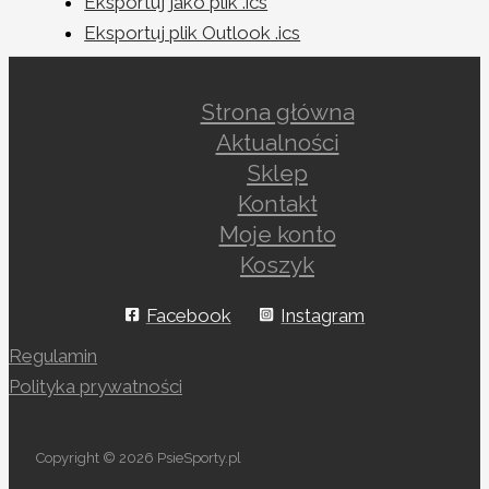
Eksportuj jako plik .ics
Eksportuj plik Outlook .ics
Strona główna
Aktualności
Sklep
Kontakt
Moje konto
Koszyk
Facebook
Instagram
Regulamin
Polityka prywatności
Copyright © 2026 PsieSporty.pl